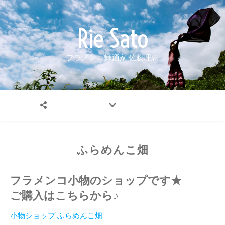
Rie Sato
フラメンコ舞踊家 佐藤理恵
ふらめんこ畑
フラメンコ小物のショップです★
ご購入はこちらから♪
小物ショップ ふらめんこ畑